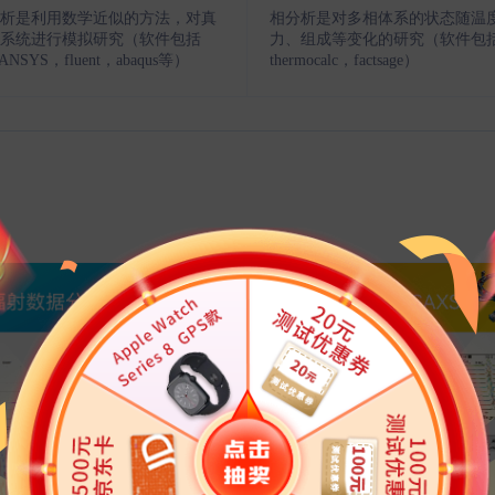
析是利用数学近似的方法，对真
相分析是对多相体系的状态随温
系统进行模拟研究（软件包括
力、组成等变化的研究（软件包
，ANSYS，fluent，abaqus等）
thermocalc，factsage）