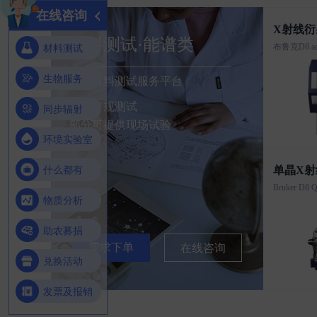
在线咨询
X射线衍
材料测试·能谱类
材料测试
生物服务
专业材料测试服务平台
各类常规测试
同步辐射
部分可提供现场试验
环境实验室
什么都有
单晶X射
物质分析
助农募捐
需求下单
在线咨询
兑换活动
发票及报销