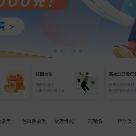
校园大使
高校IT开发征
与研狗同行
免费领取系统解
共助高校科研发展
推进产教融合创
波谱类
色谱质谱类
物理性能
云现场
声学类