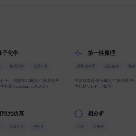
量子化学
第一性原理
系
性质计算
光谱计算
周期性体系
反应路径
性质
分子、团簇等非周期性体系相关
主要针对晶体等周期性体系相关
包括Gaussian, ORCA等）
件包括VASP，MS等）
有限元仿真
相分析
学
流体力学
传热学
相图
平衡图