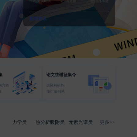
平均测试时间
满意度
全国办事处
新闻资讯
集
论文致谢征集令
决方案
选择科研狗
新
我们顶刊见
力学类
热分析吸附类
元素光谱类
更多>>