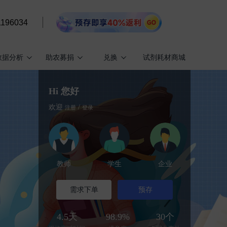
1196034
数据分析
助农募捐
兑换
试剂耗材商城
Hi 您好
欢迎
/
注册
登录
教师
学生
企业
需求下单
预存
4.5
天
98.9
%
30
个